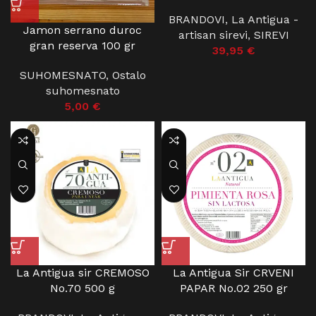
BRANDOVI
,
La Antigua -
Jamon serrano duroc
artisan sirevi
,
SIREVI
gran reserva 100 gr
39,95
€
SUHOMESNATO
,
Ostalo
suhomesnato
5,00
€
La Antigua sir CREMOSO
La Antigua Sir CRVENI
No.70 500 g
PAPAR No.02 250 gr