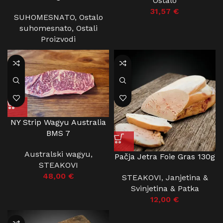
Ostalo
31,57
€
SUHOMESNATO
,
Ostalo
suhomesnato
,
Ostali
Proizvodi
NY Strip Wagyu Australia
BMS 7
Australski wagyu
,
Pačja Jetra Foie Gras 130g
STEAKOVI
48,00
€
STEAKOVI
,
Janjetina &
Svinjetina & Patka
12,00
€