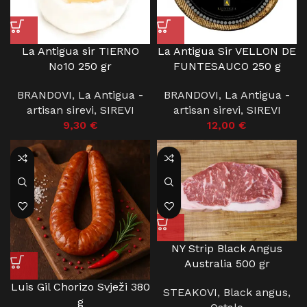
La Antigua sir TIERNO
La Antigua Sir VELLON DE
No10 250 gr
FUNTESAUCO 250 g
BRANDOVI
,
La Antigua -
BRANDOVI
,
La Antigua -
artisan sirevi
,
SIREVI
artisan sirevi
,
SIREVI
9,30
€
12,00
€
NY Strip Black Angus
Australia 500 gr
Luis Gil Chorizo Svježi 380
STEAKOVI
,
Black angus
,
g