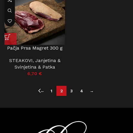
Pačja Prsa Magret 300 g
STEAKOVI
,
Janjetina &
Svinjetina & Patka
6,70
€
←
1
2
3
4
→