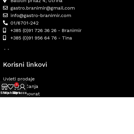
Balotin prilaz 4; Utrina
gastro.branimir@gmail.com
info@gastro-branimir.com
01/6701-242
+385 (0)91 726 36 26 - Branimir
+385 (0)91 956 64 76 - Tina
Korisni linkovi
Uvjeti prodaje
0
Načini plaćanja
Dostava i povrat
Shop
Wishlist
My account
Cart
Politika privatnosti
Internetsko rješavanje sporova
GASTRO BRANIMIR
2023 IZRADIO
CALYPSO DESIGN