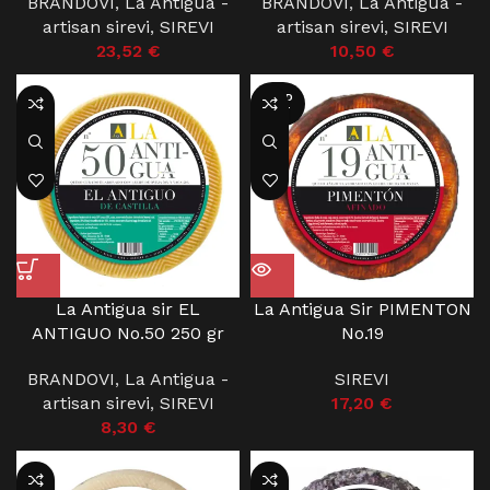
BRANDOVI
,
La Antigua -
BRANDOVI
,
La Antigua -
artisan sirevi
,
SIREVI
artisan sirevi
,
SIREVI
23,52
€
10,50
€
SOLD
OUT
La Antigua sir EL
La Antigua Sir PIMENTON
ANTIGUO No.50 250 gr
No.19
BRANDOVI
,
La Antigua -
SIREVI
artisan sirevi
,
SIREVI
17,20
€
8,30
€