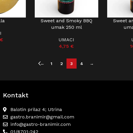
lla
Sweet and Smoky BBQ
Sweet a
DODAJ U KOŠARICU
DODAJ U KO
umak 250 ml
uma
I
€
UMACI
4,75
€
1
←
1
2
3
4
→
Kontakt
Balotin prilaz 4; Utrina
gastro.branimir@gmail.com
info@gastro-branimir.com
01/6701-242