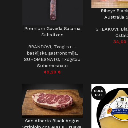
Ribeye Blac
DODAJ U KOŠARIC
Australia 
Premium Goveđa Salama
DODAJ U KOŠARICU
STEAKOVI
,
Bl
Saltxitxon
Ostal
34,00
BRANDOVI
,
Txogitxu -
baskijska gastronomija
,
SUHOMESNATO
,
Txogitxu
Suhomesnato
49,20
€
SOLD
OUT
San Alberto Black Angus
DODAJ U KOŠARICU
Striploin cca 400 g Urugvaj