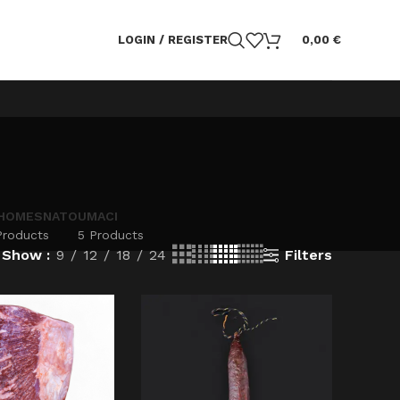
LOGIN / REGISTER
0,00
€
HOMESNATO
UMACI
Products
5 Products
Filters
Show
9
12
18
24