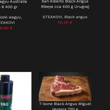
San Alberto Black Angus
agyu Australia
DODAJ U KOŠARICU
ŠARICU
Ribeye cca 400 g Urugvaj
 8 400 gr
STEAKOVI
,
Black angus
alski wagyu
,
24,20
€
TEAKOVI
8,00
€
T-bone Black Angus Miguel
DODAJ U KOŠARICU
Vergara 750 g