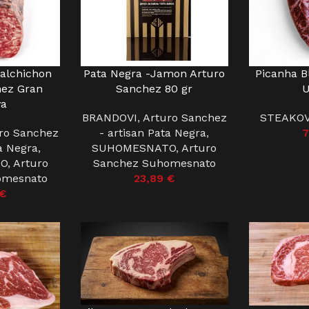
Salchichon
Pata Negra -Jamon Arturo
Picanha B
U
PROČITAJ VIŠE
DODAJ U KO
hez Gran
Sanchez 80 gr
U
va
BRANDOVI
,
Arturo Sanchez
STEAKOV
ro Sanchez
- artisan Pata Negra
,
7
ta Negra
,
SUHOMESNATO
,
Arturo
O
,
Arturo
Sanchez Suhomesnato
omesnato
23,89
€
€