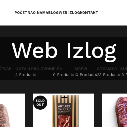
POČETNA
O NAMA
BLOG
WEB IZLOG
KONTAKT
Web Izlog
ČEVAPI
OSTALI PROIZVODI
PIĆA
SIREVI
STEAKOVI
SU
4 Products
0 Products
10 Products
23 Products
13 
SOLD
OUT