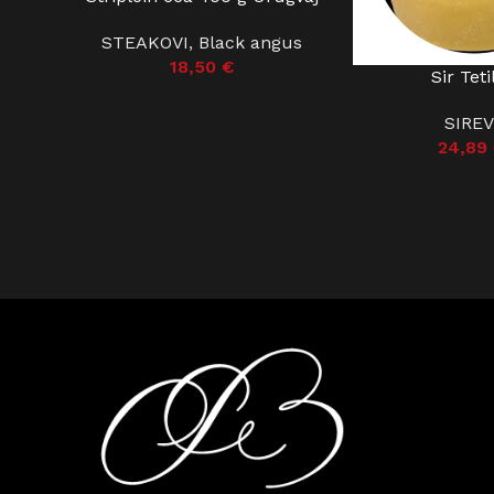
STEAKOVI
,
Black angus
18,50
€
Sir Teti
PROČITAJ VIŠE
SIREV
24,89