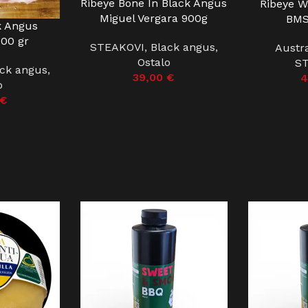
Ribeye Bone In Black Angus
Ribeye W
DODAJ U KOŠARICU
DODAJ U KO
Miguel Vergara 900g
BMS
k Angus
U
500 gr
STEAKOVI
,
Black angus
,
Austr
Ostalo
S
ack angus
,
39,00
€
4
o
€