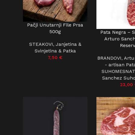
Pačji Unutarnji File Prsa
DODAJ U KOŠARICU
500g
Pata Negra – 
DODAJ U KOŠARIC
Arturo Sanc
STEAKOVI
,
Janjetina &
Reser
Svinjetina & Patka
7,50
€
BRANDOVI
,
Artu
- artisan Pa
SUHOMESNAT
Sanchez Suh
23,00