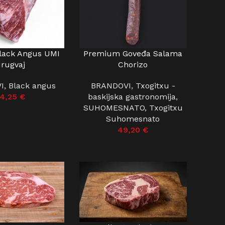
lack Angus UMI
Premium Goveđa Salama
ŠARICU
DODAJ U KOŠARICU
rugvaj
Chorizo
I
,
Black angus
BRANDOVI
,
Txogitxu -
4,25
€
baskijska gastronomija
,
SUHOMESNATO
,
Txogitxu
Suhomesnato
49,20
€