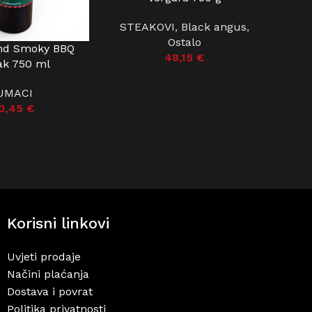
STEAKOVI
,
Black angus
,
Ostalo
nd Smoky BBQ
ŠARICU
48,15
€
k 750 ml
UMACI
0,45
€
Korisni linkovi
Uvjeti prodaje
Načini plaćanja
Dostava i povrat
Politika privatnosti