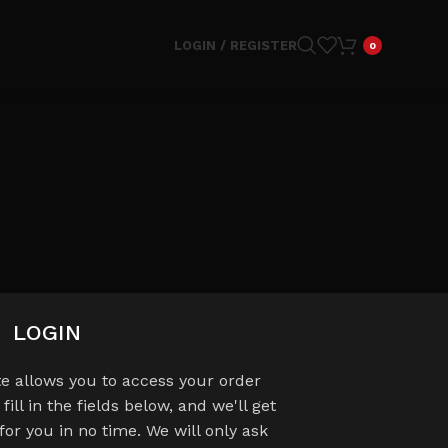
LOGIN / REGISTER
0
LOGIN
ite allows you to access your order
fill in the fields below, and we'll get
or you in no time. We will only ask