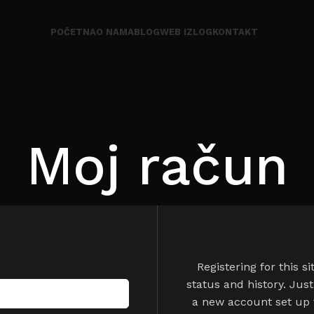
POČETNA
O NAMA
BLOG
WEB IZLOG
KONTAKT
Moj račun
Registering for this s
status and history. Just 
a new account set up f