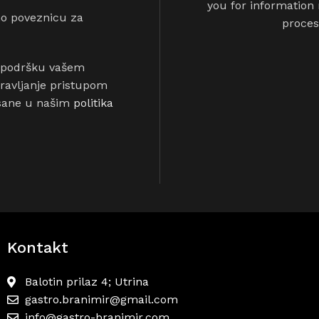
you for information
mo poveznicu za
proces
za podršku vašem
pravljanje pristupom
isane u našim
politika
Kontakt
Balotin prilaz 4; Utrina
gastro.branimir@gmail.com
info@gastro-branimir.com