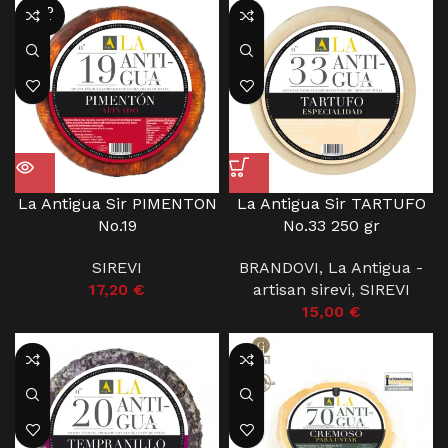
SOLD
OUT
La Antigua Sir PIMENTON
La Antigua Sir TARTUFO
No.19
No.33 250 gr
SIREVI
BRANDOVI
,
La Antigua -
17,20
€
artisan sirevi
,
SIREVI
15,00
€