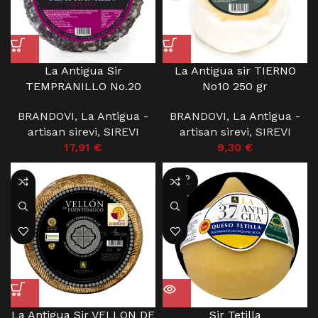
La Antigua Sir
La Antigua sir TIERNO
TEMPRANILLO No.20
No10 250 gr
BRANDOVI
,
La Antigua -
BRANDOVI
,
La Antigua -
artisan sirevi
,
SIREVI
artisan sirevi
,
SIREVI
17,91
€
9,30
€
SOLD
OUT
La Antigua Sir VELLON DE
Sir Tetilla