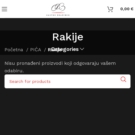
0,00
€
Rakije
Categories
Početna
PIĆA
Rakije
Nisu pronađeni proizvodi koji odgovaraju vašem
odabiru.