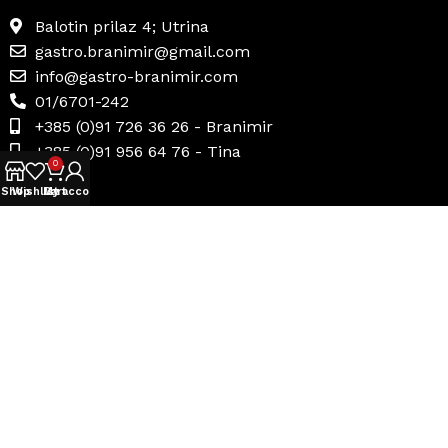
Balotin prilaz 4; Utrina
gastro.branimir@gmail.com
info@gastro-branimir.com
01/6701-242
+385 (0)91 726 36 26 - Branimir
+385 (0)91 956 64 76 - Tina
0
Shop
Wishlist
My account
Cart
Korisni linkovi
Uvjeti prodaje
Načini plaćanja
Dostava i povrat
Politika privatnosti
Internetsko rješavanje sporova