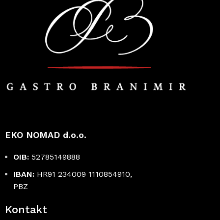
EKO NOMAD d.o.o.
OIB:
52785149888
IBAN:
HR91 234009 1110854910,
PBZ
Kontakt