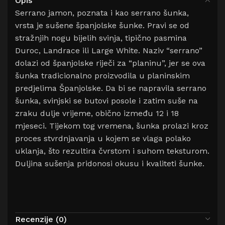
Opis
Serrano jamon, poznata i kao serrano šunka,
vrsta je sušene španjolske šunke.
Pravi se od
stražnjih nogu bijelih svinja, tipično pasmina
Duroc, Landrace ili Large White.
Naziv “serrano”
dolazi od španjolske riječi za “planinu”, jer se ova
šunka tradicionalno proizvodila u planinskim
predjelima Španjolske.
Da bi se napravila serrano
šunka, svinjski se butovi posole i zatim suše na
zraku dulje vrijeme, obično između 12 i 18
mjeseci.
Tijekom tog vremena, šunka prolazi kroz
proces stvrdnjavanja u kojem se vlaga polako
uklanja, što rezultira čvrstom i suhom teksturom.
Duljina sušenja pridonosi okusu i kvaliteti šunke.
Recenzije (0)