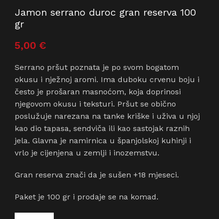
Jamon serrano duroc gran reserva 100
gr
5,00
€
Serrano pršut poznata je po svom bogatom
okusu i nježnoj aromi.
Ima duboku crvenu boju i
često je prošaran masnoćom, koja doprinosi
njegovom okusu i teksturi.
Pršut se obično
poslužuje narezana na tanke kriške i uživa u njoj
kao dio tapasa, sendviča ili kao sastojak raznih
jela.
Glavna je namirnica u španjolskoj kuhinji i
vrlo je cijenjena u zemlji i inozemstvu.
Gran reserva znači da je sušen +18 mjeseci.
Paket je 100 gr i prodaje se na komad.