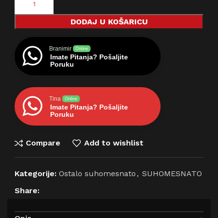
DODAJ U KOŠARICU
Branimir
Online
Imate Pitanja? Pošaljite
Poruku
Tina
Online
Imate Pitanja? Pošaljite
Poruku
Compare
Add to wishlist
Kategorije:
Ostalo suhomesnato
,
SUHOMESNATO
Share: