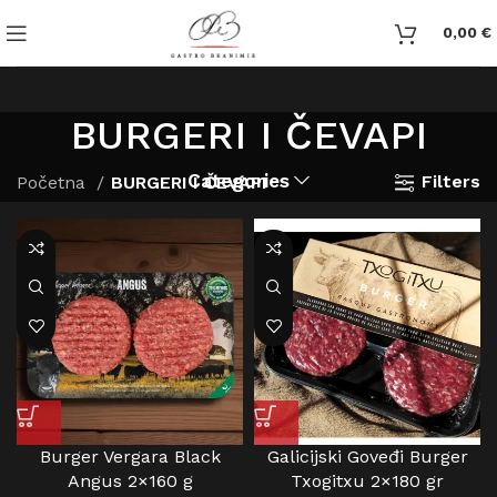
0,00
€
BURGERI I ČEVAPI
Categories
Filters
Početna
BURGERI I ČEVAPI
Burger Vergara Black
Galicijski Goveđi Burger
Angus 2×160 g
Txogitxu 2×180 gr