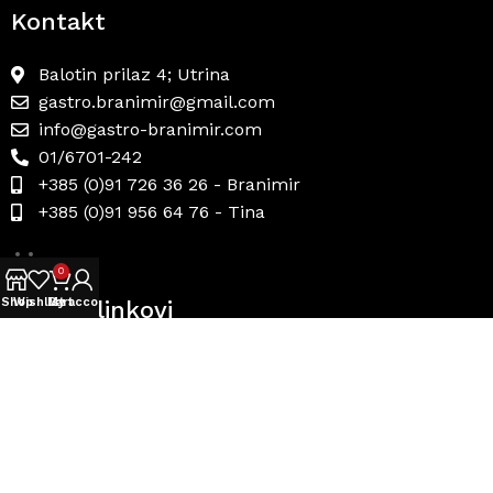
Kontakt
Balotin prilaz 4; Utrina
gastro.branimir@gmail.com
info@gastro-branimir.com
01/6701-242
+385 (0)91 726 36 26 - Branimir
+385 (0)91 956 64 76 - Tina
0
Shop
Wishlist
My account
Cart
Korisni linkovi
Uvjeti prodaje
Načini plaćanja
Dostava i povrat
Politika privatnosti
Internetsko rješavanje sporova