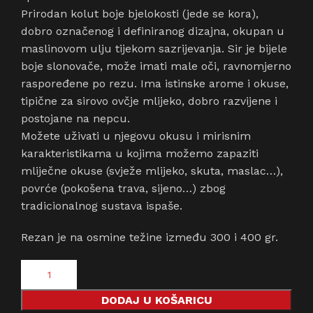
Prirodan kolut boje bjelokosti (jede se kora),
dobro označenog i definiranog dizajna, okupan u
maslinovom ulju tijekom sazrijevanja. Sir je bijele
boje slonovače, može imati male oči, ravnomjerno
raspoređene po rezu. Ima istinske arome i okuse,
tipične za sirovo ovčje mlijeko, dobro razvijene i
postojane na nepcu.
Možete uživati u njegovu okusu i mirisnim
karakteristikama u kojima možemo zapaziti
mliječne okuse (svježe mlijeko, skuta, maslac…),
povrće (pokošena trava, sijeno…) zbog
tradicionalnog sustava ispaše.
Rezan je na osmine težine između 300 i 400 gr.
DODAJ U KOŠARICU