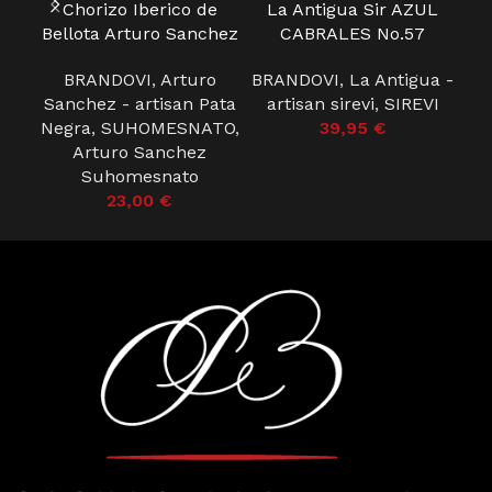
Chorizo Iberico de
La Antigua Sir AZUL
Bellota Arturo Sanchez
CABRALES No.57
CR
BRANDOVI
,
Arturo
BRANDOVI
,
La Antigua -
BR
Sanchez - artisan Pata
artisan sirevi
,
SIREVI
a
Negra
,
SUHOMESNATO
,
39,95
€
Arturo Sanchez
Suhomesnato
23,00
€