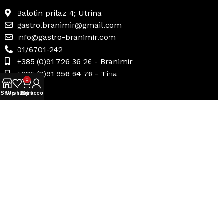
Balotin prilaz 4; Utrina
gastro.branimir@gmail.com
info@gastro-branimir.com
01/6701-242
+385 (0)91 726 36 26 - Branimir
+385 (0)91 956 64 76 - Tina
0
Shop
Wishlist
My account
Cart
Korisni linkovi
Uvjeti prodaje
Načini plaćanja
Dostava i povrat
Politika privatnosti
Internetsko rješavanje sporova