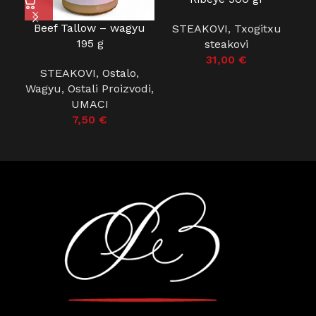
si
Beef Tallow – wagyu
STEAKOVI
,
Txogitxu
195 g
steakovi
T
31,00
€
STEAKOVI
,
Ostalo
,
S
Wagyu
,
Ostali Proizvodi
,
UMACI
7,50
€