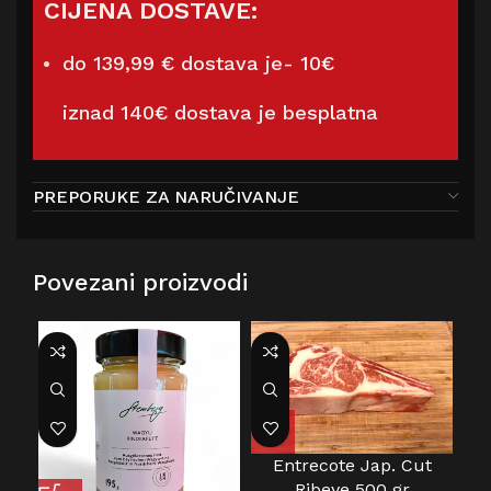
CIJENA DOSTAVE:
do 139,99 € dostava je- 10€
iznad 140€ dostava je besplatna
PREPORUKE ZA NARUČIVANJE
Povezani proizvodi
Entrecote Jap. Cut
G
Ribeye 500 gr