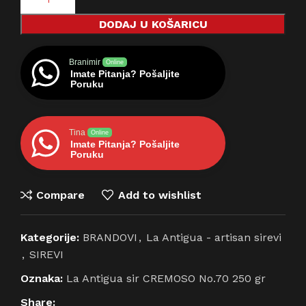
DODAJ U KOŠARICU
Branimir
Online
Imate Pitanja? Pošaljite
Poruku
Tina
Online
Imate Pitanja? Pošaljite
Poruku
Compare
Add to wishlist
Kategorije:
BRANDOVI
,
La Antigua - artisan sirevi
,
SIREVI
Oznaka:
La Antigua sir CREMOSO No.70 250 gr
Share: