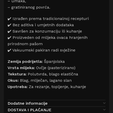
– umaka,
– gratiniranog povrća.
✔️ Izrađen prema tradicionalnoj recepturi
✔️ Bez aditiva i umjetnih dodataka
✔️ Savršen za konzumaciju ili kuhanje
✔️ Proizveden od mlijeka ovaca hranjenih
prirodnom pašom
✔️ Vakuumski pakiran radi svježine
Zemlja podrijetla:
Španjolska
Vrsta mlijeka:
Ovčje (pasterizirano)
Tekstura:
Polutvrda, blago elastična
Okus:
Blag, mliječan, lagano slan
Upotreba:
Za rezanje, topljenje, kuhanje
Dodatne informacije
DOSTAVA I PLAĆANJE