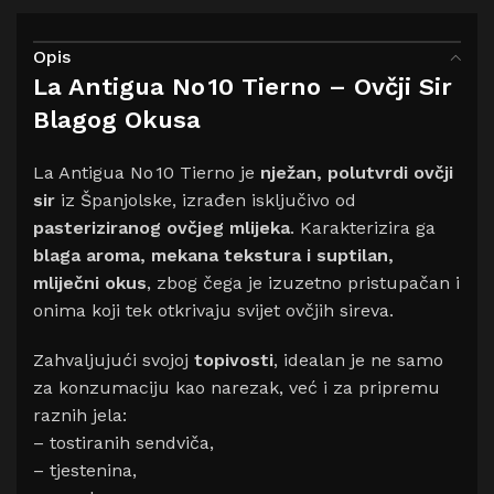
Opis
La Antigua No 10 Tierno – Ovčji Sir
Blagog Okusa
La Antigua No 10 Tierno je
nježan, polutvrdi ovčji
sir
iz Španjolske, izrađen isključivo od
pasteriziranog ovčjeg mlijeka
. Karakterizira ga
blaga aroma, mekana tekstura i suptilan,
mliječni okus
, zbog čega je izuzetno pristupačan i
onima koji tek otkrivaju svijet ovčjih sireva.
Zahvaljujući svojoj
topivosti
, idealan je ne samo
za konzumaciju kao narezak, već i za pripremu
raznih jela:
– tostiranih sendviča,
– tjestenina,