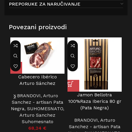
PREPORUKE ZA NARUČIVANJE
Povezani proizvodi
Cabecero Ibérico
Arturo Sánchez
Jamon Bellotra
Ja
BRANDOVI
,
Arturo
100%Raza Iberica 80 gr
50
Sanchez - artisan Pata
(Pata Negra)
Negra
,
SUHOMESNATO
,
Arturo Sanchez
BRANDOVI
,
Arturo
Sa
Suhomesnato
Sanchez - artisan Pata
Ne
68,24
€