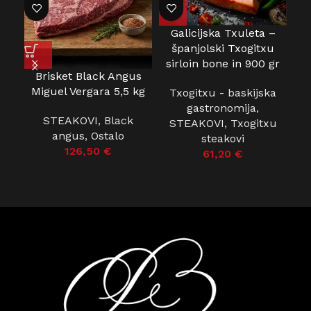
Galicijska Txuleta –
španjolski Txogitxu
sirloin bone in 900 gr
Brisket Black Angus
P
Miguel Vergara 5,5 kg
Txogitxu - baskijska
gastronomija
,
STEAKOVI
,
Black
S
STEAKOVI
,
Txogitxu
angus
,
Ostalo
steakovi
126,50
€
61,20
€