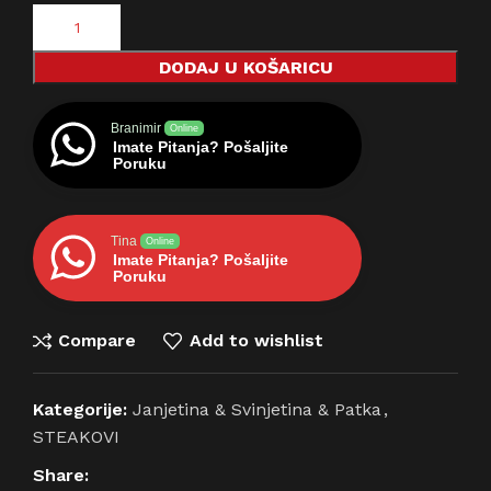
DODAJ U KOŠARICU
Branimir
Online
Imate Pitanja? Pošaljite
Poruku
Tina
Online
Imate Pitanja? Pošaljite
Poruku
Compare
Add to wishlist
Kategorije:
Janjetina & Svinjetina & Patka
,
STEAKOVI
Share: