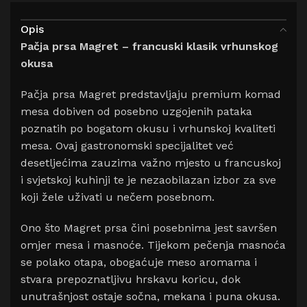
Opis
Pačja prsa Magret – francuski klasik vrhunskog
okusa
Pačja prsa Magret predstavljaju premium komad
mesa dobiven od posebno uzgojenih pataka
poznatih po bogatom okusu i vrhunskoj kvaliteti
mesa. Ovaj gastronomski specijalitet već
desetljećima zauzima važno mjesto u francuskoj
i svjetskoj kuhinji te je nezaobilazan izbor za sve
koji žele uživati u nečem posebnom.
Ono što Magret prsa čini posebnima jest savršen
omjer mesa i masnoće. Tijekom pečenja masnoća
se polako otapa, obogaćuje meso aromama i
stvara prepoznatljivu hrskavu koricu, dok
unutrašnjost ostaje sočna, mekana i puna okusa.