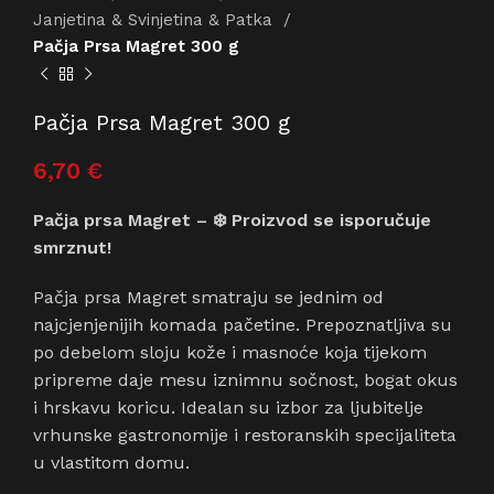
Janjetina & Svinjetina & Patka
Pačja Prsa Magret 300 g
Pačja Prsa Magret 300 g
6,70
€
Pačja prsa Magret – ❄️ Proizvod se isporučuje
smrznut!
Pačja prsa Magret smatraju se jednim od
najcjenjenijih komada pačetine. Prepoznatljiva su
po debelom sloju kože i masnoće koja tijekom
pripreme daje mesu iznimnu sočnost, bogat okus
i hrskavu koricu. Idealan su izbor za ljubitelje
vrhunske gastronomije i restoranskih specijaliteta
u vlastitom domu.