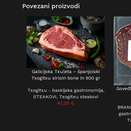
Povezani proizvodi
Galicijska Txuleta – španjolski
DODAJ U KOŠARICU
Txogitxu sirloin bone in 900 gr
Goveđi
DODAJ U
Txogitxu - baskijska gastronomija
,
STEAKOVI
,
Txogitxu steakovi
61,20
€
BRAN
gastr
T