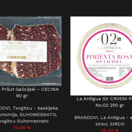
 Pršut Galicijski – CECINA
 KOŠARICU
90 gr
La Antigua Sir CRVENI 
DODAJ U KOŠARICU
No.02 250 gr
DOVI
,
Txogitxu - baskijska
onomija
,
SUHOMESNATO
,
BRANDOVI
,
La Antigua - 
xogitxu Suhomesnato
sirevi
,
SIREVI
13,00
€
10,50
€