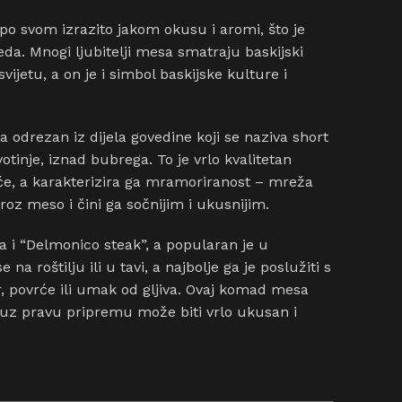
 po svom izrazito jakom okusu i aromi, što je
da. Mnogi ljubitelji mesa smatraju baskijski
vijetu, a on je i simbol baskijske kulture i
 odrezan iz dijela govedine koji se naziva short
votinje, iznad bubrega. To je vrlo kvalitetan
, a karakterizira ga mramoriranost – mreža
roz meso i čini ga sočnijim i ukusnijim.
a i “Delmonico steak”, a popularan je u
na roštilju ili u tavi, a najbolje ga je poslužiti s
, povrće ili umak od gljiva. Ovaj komad mesa
 uz pravu pripremu može biti vrlo ukusan i