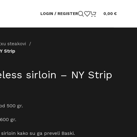
LOGIN / REGISTER
0,00
€
txu steakovi
Y Strip
less sirloin – NY Strip
od 500 gr.
600 gr.
 sirloin kako su ga preveli Baski.