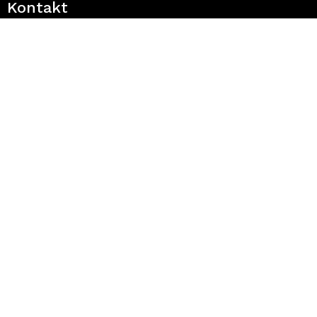
Kontakt
Balotin prilaz 4; Utrina
gastro.branimir@gmail.com
info@gastro-branimir.com
01/6701-242
+385 (0)91 726 36 26 - Branimir
+385 (0)91 956 64 76 - Tina