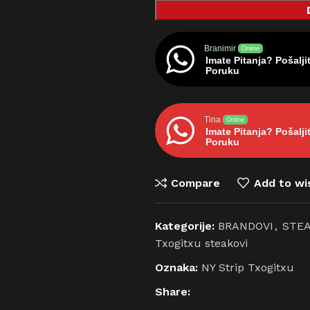
Branimir
Online
Imate Pitanja? Pošalji
Poruku
Tina
Online
Imate Pitanja? Pošalji
Poruku
Compare
Add to wis
Kategorije:
BRANDOVI
,
STEA
Txogitxu steakovi
Oznaka:
NY Strip Txogitxu
Share: