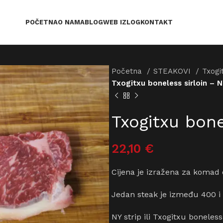
POČETNA
O NAMA
BLOG
WEB IZLOG
KONTAKT
Početna
STEAKOVI
Txogi
Txogitxu boneless sirloin – N
Txogitxu bone
22,10
€
Cijena je izražena za komad 
Jedan steak je između 400 i 
NY strip ili Txogitxu boneless