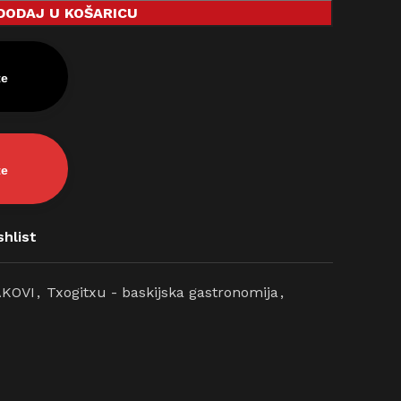
DODAJ U KOŠARICU
te
te
hlist
KOVI
,
Txogitxu - baskijska gastronomija
,