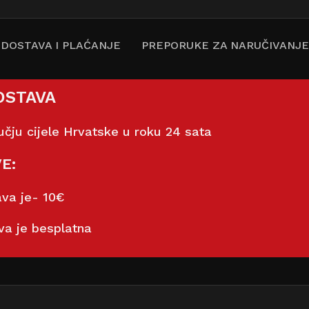
DOSTAVA I PLAĆANJE
PREPORUKE ZA NARUČIVANJE
OSTAVA
čju cijele Hrvatske u roku 24 sata
E:
ava je- 10€
va je besplatna