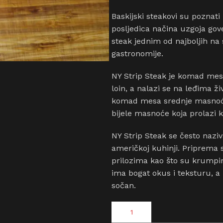
Baskijski steakovi su poznati
posljedica načina uzgoja gove
steak jednim od najboljih na s
gastronomije.
NY Strip Steak je komad mesa
loin, a nalazi se na leđima ži
komad mesa srednje masnoće
bijele masnoće koja prolazi k
NY Strip Steak se često naziv
američkoj kuhinji. Priprema se 
prilozima kao što su krumpir
ima bogat okus i teksturu, a
sočan.