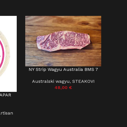
NY Strip Wagyu Australia BMS 7
DODAJ U KOŠARICU
Australski wagyu
,
STEAKOVI
48,00
€
PAPAR
Pata N
DODAJ U
S
artisan
BRA
SUHO