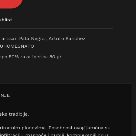
hlist
 artisan Pata Negra
,
Arturo Sanchez
SUHOMESNATO
o 50% raza iberica 80 gr
ANJE
e tradicije.
 prirodnim plodovima. Posebnost ovog jamóna su
infiltraciju masnoće i dublji, kompleksniji okus.