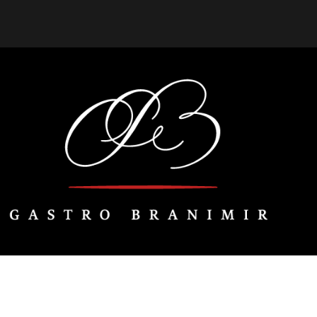
EKO NOMAD d.o.o.
OIB:
52785149888