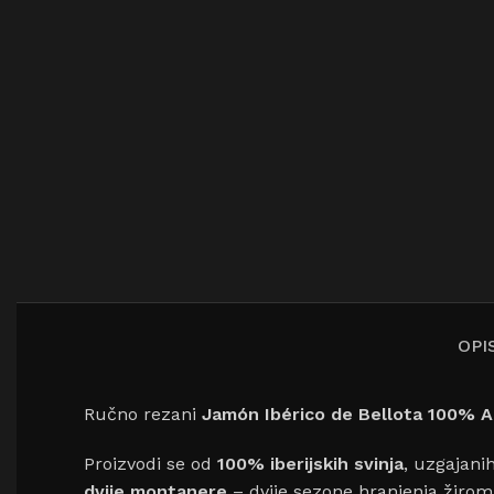
OPI
Ručno rezani
Jamón Ibérico de Bellota 100% 
Proizvodi se od
100% iberijskih svinja
, uzgajani
dvije montanere
– dvije sezone hranjenja žirom –