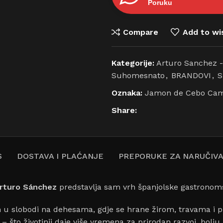
Poruku
Compare
Add to wis
Kategorije:
Arturo Sanchez -
Suhomesnato
,
BRANDOVI
,
Oznaka:
Jamon de Cebo Camp
Share:
S
DOSTAVA I PLAĆANJE
PREPORUKE ZA NARUČIV
Arturo Sánchez
predstavlja sam vrh španjolske gastronomsk
h u slobodi na dehesama, gdje se hrane žirom, travama i
 što životinji daje više vremena za prirodan razvoj, bolju 