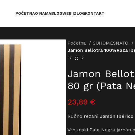
POČETNA
O NAMA
BLOG
WEB IZLOG
KONTAKT
Početna
SUHOMESNATO
Jamon Bellotra 100%Raza Ibe
Jamon Bellot
80 gr (Pata N
23,89
€
Ručno rezani
Jamón Ibérico
Vrhunski Pata Negra jamón od