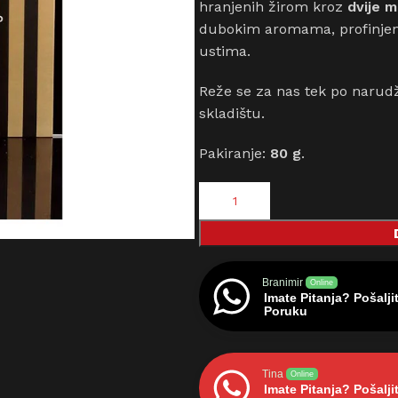
hranjenih žirom kroz
dvije 
dubokim aromama, profinjen
ustima.
Reže se za nas tek po narudž
skladištu.
Pakiranje:
80 g
.
Branimir
Online
Imate Pitanja? Pošalji
Poruku
Tina
Online
Imate Pitanja? Pošalji