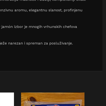
tenzivnu aromu, elegantnu slanost, profinjenu
hov jamón izbor je mnogih vrhunskih chefova
vježe narezan i spreman za posluživanje.