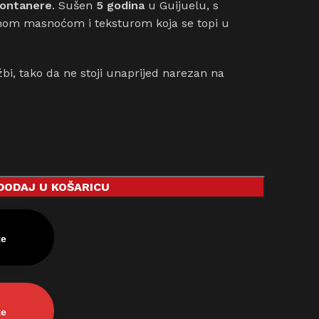
montanere
. Sušen
5 godina
u Guijuelu, s
om masnoćom i teksturom koja se topi u
bi, tako da ne stoji unaprijed narezan na
DODAJ U KOŠARICU
te
te