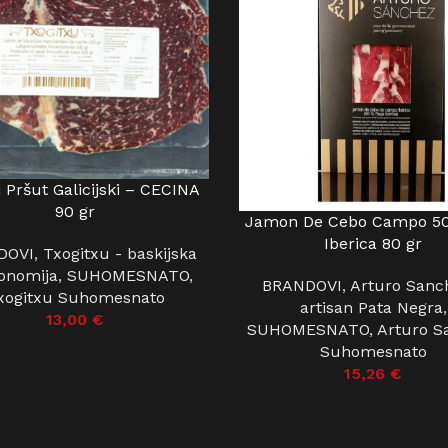
 Pršut Galicijski – CECINA
 KOŠARICU
90 gr
Jamon De Cebo Campo 5
DODAJ U KOŠARICU
Iberica 80 gr
DOVI
,
Txogitxu - baskijska
onomija
,
SUHOMESNATO
,
BRANDOVI
,
Arturo Sanc
xogitxu Suhomesnato
artisan Pata Negra
,
13,00
€
SUHOMESNATO
,
Arturo S
Suhomesnato
15,26
€