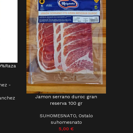
0%Raza
La An
DODAJ U
hez -
BRAN
Jamon serrano duroc gran
DODAJ U KOŠARICU
anchez
reserva 100 gr
SUHOMESNATO
,
Ostalo
suhomesnato
5,00
€