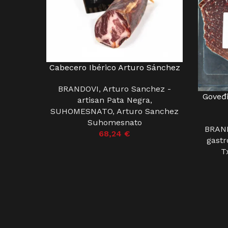
Cabecero Ibérico Arturo Sánchez
DODAJ U KOŠARICU
BRANDOVI
,
Arturo Sanchez -
Goveđi
DODAJ U
artisan Pata Negra
,
SUHOMESNATO
,
Arturo Sanchez
Suhomesnato
BRAN
68,24
€
gastr
T