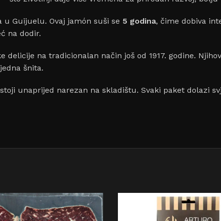
a u Guijuelu. Ovaj jamón suši se
5 godina
, čime dobiva in
ć na dodir.
ke delicije na tradicionalan način još od 1917. godine. Nji
jedna šnita.
stoji unaprijed narezan na skladištu. Svaki paket dolazi s