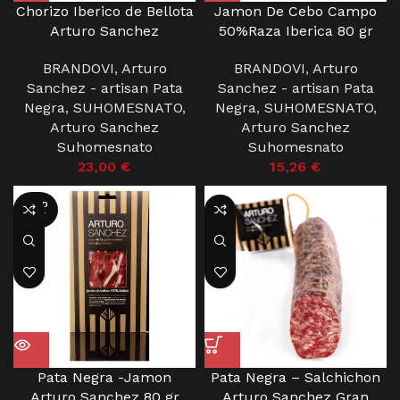
Chorizo Iberico de Bellota
Jamon De Cebo Campo
Arturo Sanchez
50%Raza Iberica 80 gr
BRANDOVI
,
Arturo
BRANDOVI
,
Arturo
Sanchez - artisan Pata
Sanchez - artisan Pata
Negra
,
SUHOMESNATO
,
Negra
,
SUHOMESNATO
,
Arturo Sanchez
Arturo Sanchez
Suhomesnato
Suhomesnato
23,00
€
15,26
€
SOLD
OUT
Pata Negra -Jamon
Pata Negra – Salchichon
Arturo Sanchez 80 gr
Arturo Sanchez Gran