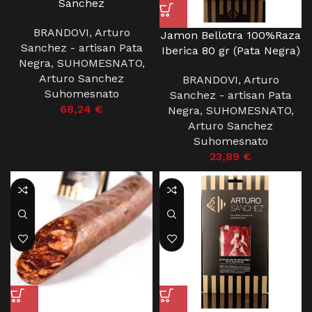
Sánchez
BRANDOVI
,
Arturo
Jamon Bellotra 100%Raza
Sanchez - artisan Pata
Iberica 80 gr (Pata Negra)
Negra
,
SUHOMESNATO
,
Arturo Sanchez
BRANDOVI
,
Arturo
Suhomesnato
Sanchez - artisan Pata
68,24
€
Negra
,
SUHOMESNATO
,
Arturo Sanchez
Suhomesnato
23,89
€