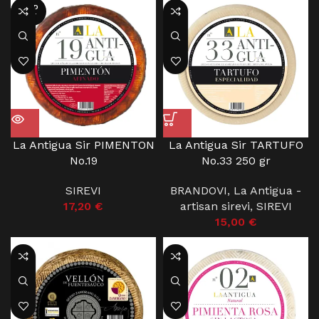
SOLD
OUT
La Antigua Sir PIMENTON
La Antigua Sir TARTUFO
No.19
No.33 250 gr
SIREVI
BRANDOVI
,
La Antigua -
17,20
€
artisan sirevi
,
SIREVI
15,00
€