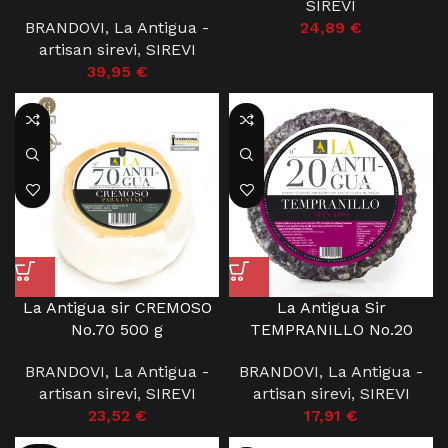
SIREVI
BRANDOVI
,
La Antigua -
24,89
€
artisan sirevi
,
SIREVI
39,95
€
La Antigua sir CREMOSO
La Antigua Sir
No.70 500 g
TEMPRANILLO No.20
BRANDOVI
,
La Antigua -
BRANDOVI
,
La Antigua -
artisan sirevi
,
SIREVI
artisan sirevi
,
SIREVI
23,52
€
17,91
€