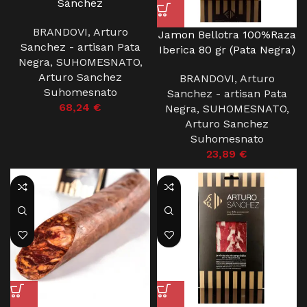
Sánchez
BRANDOVI
,
Arturo
Jamon Bellotra 100%Raza
Sanchez - artisan Pata
Iberica 80 gr (Pata Negra)
Negra
,
SUHOMESNATO
,
Arturo Sanchez
BRANDOVI
,
Arturo
Suhomesnato
Sanchez - artisan Pata
68,24
€
Negra
,
SUHOMESNATO
,
Arturo Sanchez
Suhomesnato
23,89
€