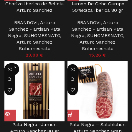
Chorizo Iberico de Bellota
Jamon De Cebo Campo
Arturo Sanchez
50%Raza Iberica 80 gr
BRANDOVI
,
Arturo
BRANDOVI
,
Arturo
Sanchez - artisan Pata
Sanchez - artisan Pata
Negra
,
SUHOMESNATO
,
Negra
,
SUHOMESNATO
,
Arturo Sanchez
Arturo Sanchez
Suhomesnato
Suhomesnato
23,00
€
15,26
€
SOLD
OUT
Pata Negra -Jamon
Pata Negra – Salchichon
Arturo Sanchez 80 gr
Arturo Sanchez Gran