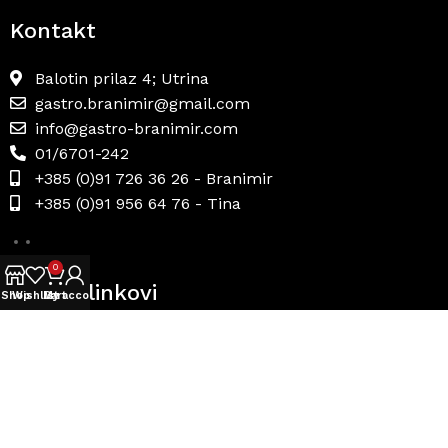
Kontakt
Balotin prilaz 4; Utrina
gastro.branimir@gmail.com
info@gastro-branimir.com
01/6701-242
+385 (0)91 726 36 26 - Branimir
+385 (0)91 956 64 76 - Tina
0
Korisni linkovi
Shop
Wishlist
My account
Cart
Uvjeti prodaje
Načini plaćanja
Dostava i povrat
Politika privatnosti
Internetsko rješavanje sporova