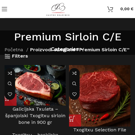
0,00
€
Premium Sirloin C/E
Categories
Početna
Proizvodi označeni “Premium Sirloin C/E”
Filters
Galicijska Txuleta –
španjolski Txogitxu sirloin
bone in 900 gr
Txogitxu Selection File
Txogitxu - baskijska