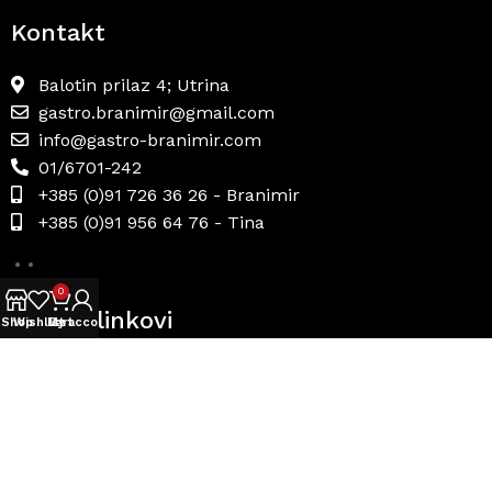
Kontakt
Balotin prilaz 4; Utrina
gastro.branimir@gmail.com
info@gastro-branimir.com
01/6701-242
+385 (0)91 726 36 26 - Branimir
+385 (0)91 956 64 76 - Tina
0
Korisni linkovi
Shop
Wishlist
My account
Cart
Uvjeti prodaje
Načini plaćanja
Dostava i povrat
Politika privatnosti
Internetsko rješavanje sporova