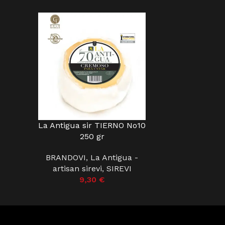
La Antigua sir TIERNO No10
DODAJ U KOŠARICU
250 gr
BRANDOVI
,
La Antigua -
artisan sirevi
,
SIREVI
9,30
€