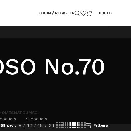
LOGIN / REGISTER
0,00
€
OSO No.70
HOMESNATO
UMACI
Products
5 Products
Filters
Show
9
12
18
24