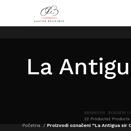
La Antig
BRANDOVI
BURGERI I 
22 Products
2 Products
Početna
Proizvodi označeni “La Antigua sir