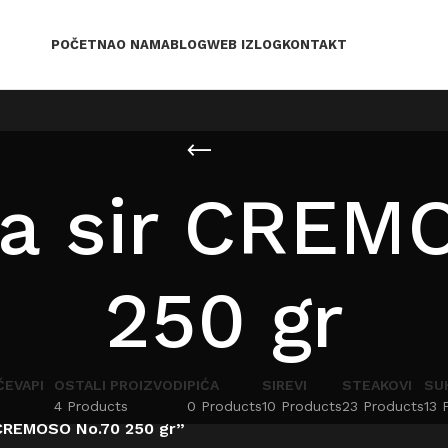
POČETNA
O NAMA
BLOG
WEB IZLOG
KONTAKT
ua sir CREM
250 gr
ČEVAPI
OSTALI PROIZVODI
PIĆA
SIREVI
STEAKOVI
SU
4 Products
0 Products
10 Products
23 Products
13 
 CREMOSO No.70 250 gr”