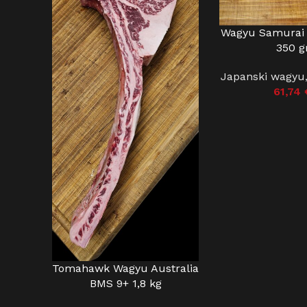
Wagyu Samurai 
DODAJ U KOŠARIC
350 g
Japanski wagyu
61,74
Tomahawk Wagyu Australia
DODAJ U KOŠARICU
BMS 9+ 1,8 kg