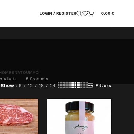
LOGIN / REGISTER
0,00
€
HOMESNATO
UMACI
Products
5 Products
Filters
Show
9
12
18
24