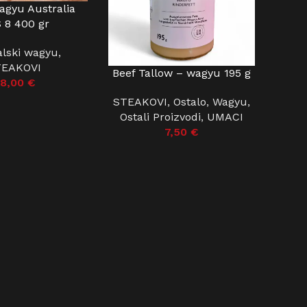
agyu Australia
ŠARICU
 8 400 gr
alski wagyu
,
TEAKOVI
Beef Tallow – wagyu 195 g
DODAJ U KOŠARICU
8,00
€
STEAKOVI
,
Ostalo
,
Wagyu
,
Ostali Proizvodi
,
UMACI
7,50
€