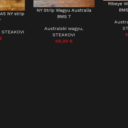
Ribeye W
DODAJ U KO
BMS
NY Strip Wagyu Australia
DODAJ U KOŠARICU
A5 NY strip
U
BMS 7
r
Austr
S
Australski wagyu
,
,
STEAKOVI
4
STEAKOVI
€
48,00
€