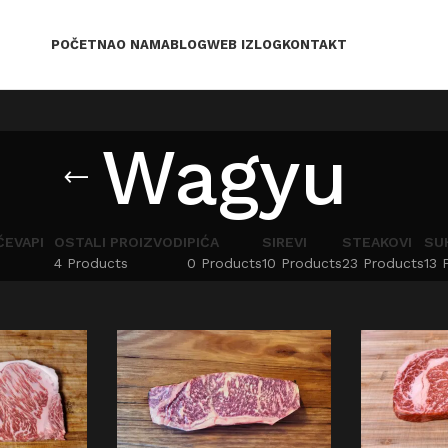
POČETNA
O NAMA
BLOG
WEB IZLOG
KONTAKT
Wagyu
ČEVAPI
OSTALI PROIZVODI
PIĆA
SIREVI
STEAKOVI
SU
4 Products
0 Products
10 Products
23 Products
13 