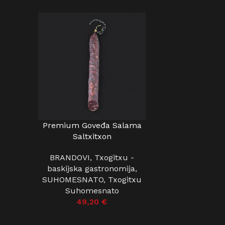
Premium Goveđa Salama
DODAJ U KOŠARICU
Saltxitxon
BRANDOVI
,
Txogitxu -
baskijska gastronomija
,
SUHOMESNATO
,
Txogitxu
Suhomesnato
49,20
€