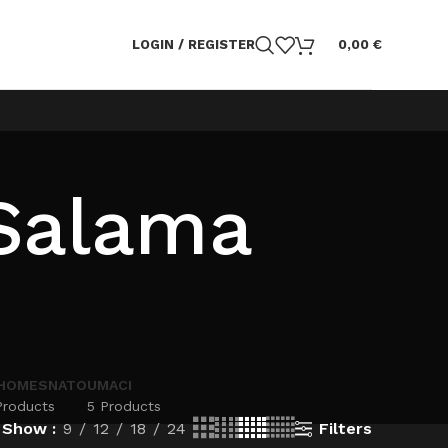
LOGIN / REGISTER
0,00
€
Salama
HOMESNATO
UMACI
Products
5 Products
Filters
Show
9
12
18
24