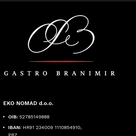
EKO NOMAD d.o.o.
OIB:
52785149888
IBAN:
HR91 234009 1110854910,
PBZ