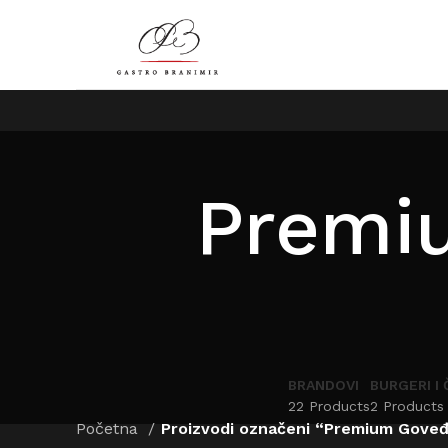
Premi
BRANDOVI
BURGERI I 
22 Products
2 Products
Početna
Proizvodi označeni “Premium Goveđ