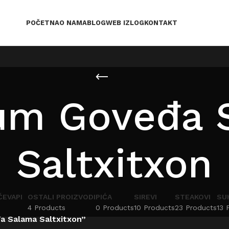
POČETNA
O NAMA
BLOG
WEB IZLOG
KONTAKT
um Goveđa 
Saltxitxon
ČEVAPI
OSTALI PROIZVODI
PIĆA
SIREVI
STEAKOVI
SU
4 Products
0 Products
10 Products
23 Products
13 
a Salama Saltxitxon”