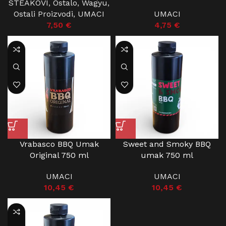
STEAKOVI
,
Ostalo
,
Wagyu
,
Ostali Proizvodi
,
UMACI
UMACI
7,50
€
4,75
€
Vrabasco BBQ Umak
Sweet and Smoky BBQ
Original 750 ml
umak 750 ml
UMACI
UMACI
10,45
€
10,45
€