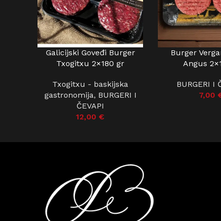
Galicijski Goveđi Burger
Burger Verga
DODAJ U KOŠARICU
DODAJ U KOŠARIC
Txogitxu 2×180 gr
Angus 2×
Txogitxu - baskijska
BURGERI I 
gastronomija
,
BURGERI I
7,00
ČEVAPI
12,00
€