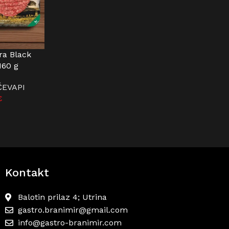
ra Black
U
160 g
ČEVAPI
€
Kontakt
Balotin prilaz 4; Utrina
gastro.branimir@gmail.com
info@gastro-branimir.com