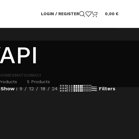
LOGIN / REGISTER
0,00
€
API
HOMESNATO
UMACI
Products
5 Products
Filters
Show
9
12
18
24