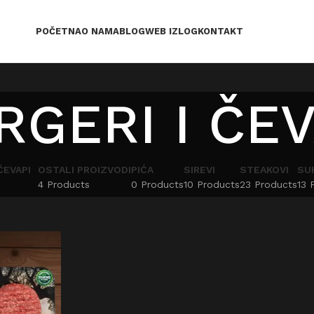
POČETNA
O NAMA
BLOG
WEB IZLOG
KONTAKT
RGERI I ČEV
ČEVAPI
OSTALI PROIZVODI
PIĆA
SIREVI
STEAKOVI
SU
4 Products
0 Products
10 Products
23 Products
13 