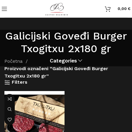
0,00
€
Galicijski Goveđi Burger
Txogitxu 2x180 gr
Categories
Početna
Proizvodi označeni “Galicijski Goveđi Burger
Txogitxu 2x180 gr”
Filters