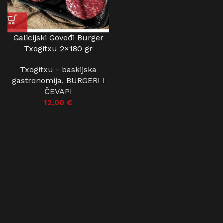
Galicijski Goveđi Burger
Txogitxu 2×180 gr
Txogitxu - baskijska
gastronomija
,
BURGERI I
ČEVAPI
12,00
€