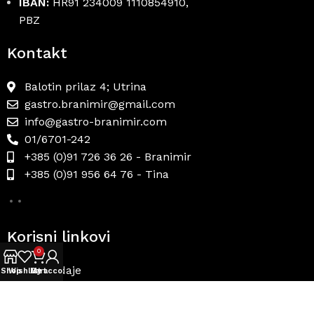
IBAN:
HR91 234009 1110854910,
PBZ
Kontakt
Balotin prilaz 4; Utrina
gastro.branimir@gmail.com
info@gastro-branimir.com
01/6701-242
+385 (0)91 726 36 26 - Branimir
+385 (0)91 956 64 76 - Tina
Korisni linkovi
0
Uvjeti prodaje
Shop
Wishlist
My account
Cart
Načini plaćanja
Dostava i povrat